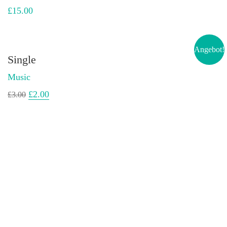
£
15.00
Angebot!
Single
Music
Ursprünglicher
Aktueller
£
2.00
£
3.00
Preis
Preis
war:
ist:
£3.00
£2.00.