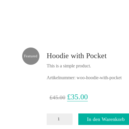
Hoodie with Pocket
Featured
This is a simple product.
Artikelnummer:
woo-hoodie-with-pocket
Ursprünglicher
£
35.00
Aktueller
£
45.00
Preis
Preis
war:
ist:
Hoodie
In den Warenkorb
£45.00
£35.00.
with